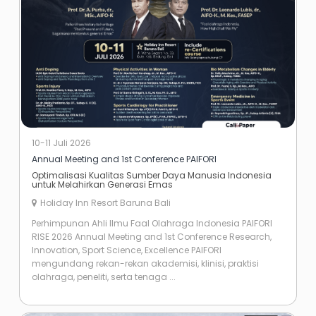
10-11 Juli 2026
Annual Meeting and 1st Conference PAIFORI
Optimalisasi Kualitas Sumber Daya Manusia Indonesia
untuk Melahirkan Generasi Emas
Holiday Inn Resort Baruna Bali
Perhimpunan Ahli Ilmu Faal Olahraga Indonesia PAIFORI
RISE 2026 Annual Meeting and 1st Conference Research,
Innovation, Sport Science, Excellence PAIFORI
mengundang rekan-rekan akademisi, klinisi, praktisi
olahraga, peneliti, serta tenaga ...