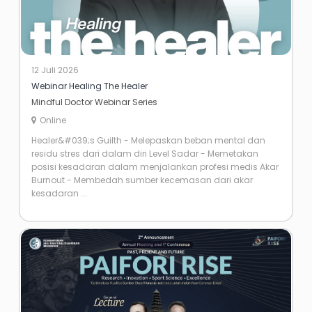
12 Juli 2026
Webinar Healing The Healer
Mindful Doctor Webinar Series
Online
Healer&#039;s Guilth - Melepaskan beban mental dan
residu stres dari dalam diri Level Sadar - Memetakan
posisi kesadaran dalam menjalankan profesi medis Akar
Burnout - Membedah sumber kecemasan dari akar
kesadaran ...