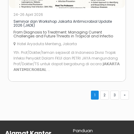
24-26 April 2026
Seminar dan Workshop Jakarta Antimicrobial Update
2026 (JADE)
From Diagnosis to Treatment: Managing Current
Challenges and Future Threats in Tropical and Infectio
Hotel Aryaduta Menteng, Jakarta
Yth. Prof/Dokter/teman sejawat di Indonesia Divisi Tropik
Infeksi Penyakit Dalam FKUI dan PETRI JAYA mengundang
Prof/Dokter/TS untuk dapat bergabung di acara 𝗝𝗔𝗞𝗔𝗥𝗧𝗔
𝗔𝗡𝗧𝗜𝗠𝗜𝗖𝗥𝗢𝗕𝗜𝗔𝗟 ...
1
2
3
»
Panduan
Alamat Kantor