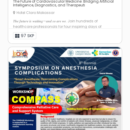
The Future of Cardiovascular Medicine: Bridging Artificial
Intelligence, Diagnostics, and Therapeuti
Hotel Claro Makassar
𝑻𝒉𝒆 𝒇𝒖𝒕𝒖𝒓𝒆 𝒊𝒔 𝒘𝒂𝒊𝒕𝒊𝒏𝒈—𝒂𝒏𝒅 𝒔𝒐 𝒂𝒓𝒆 𝒘𝒆. Join hundreds of
healthcare professionals for four inspiring days of
scientific excellence, practical learning, and ...
97 SKP