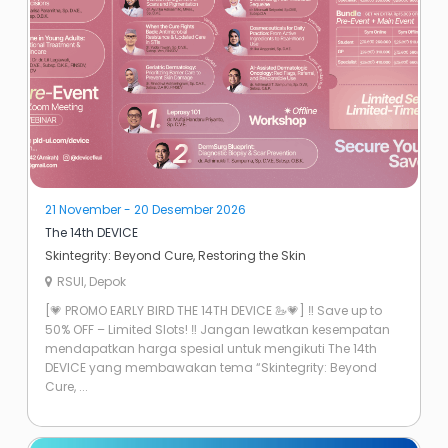
21 November - 20 Desember 2026
The 14th DEVICE
Skintegrity: Beyond Cure, Restoring the Skin
RSUI, Depok
[💗 PROMO EARLY BIRD THE 14TH DEVICE 🦢💗] ‼️ Save up to
50% OFF – Limited Slots! ‼️ Jangan lewatkan kesempatan
mendapatkan harga spesial untuk mengikuti The 14th
DEVICE yang membawakan tema “Skintegrity: Beyond
Cure, ...