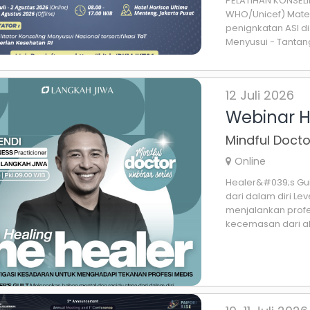
PELATIHAN KONSEL
WHO/Unicef) Mater
penignkatan ASI di
Menyusui - Tantang
12 Juli 2026
Webinar H
Mindful Docto
Online
Healer&#039;s Gui
dari dalam diri L
menjalankan prof
kecemasan dari ak