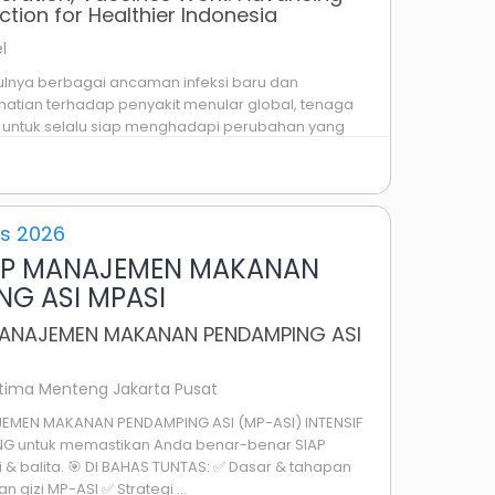
ction for Healthier Indonesia
l
ulnya berbagai ancaman infeksi baru dan
atian terhadap penyakit menular global, tenaga
t untuk selalu siap menghadapi perubahan yang
 dari vaccine hesitancy, update vaksin ...
s 2026
P MANAJEMEN MAKANAN
NG ASI MPASI
NAJEMEN MAKANAN PENDAMPING ASI
Ultima Menteng Jakarta Pusat
EN MAKANAN PENDAMPING ASI (MP-ASI) INTENSIF
NG untuk memastikan Anda benar-benar SIAP
& balita. 🎯 DI BAHAS TUNTAS: ✅ Dasar & tahapan
 gizi MP-ASI ✅ Strategi ...