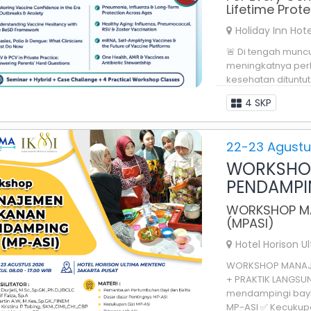
Lifetime Prote
Holiday Inn Hote
🚨 Di tengah munc
meningkatnya perh
kesehatan dituntu
sangat cepat. Mulai
4 SKP
22-23 Agustu
WORKSHO
PENDAMPI
WORKSHOP MA
(MPASI)
Hotel Horison 
WORKSHOP MANAJEM
+ PRAKTIK LANGSU
mendampingi bayi 
MP-ASI ✅ Kecukupan