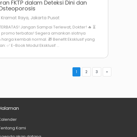
ran FKTP dalam Deteksi Dini dan
Osteoporosis
l. Kramat Raya, Jakarta Pusat
TERBATAS! Jangan Sampai Terlewat, Dokter! 🔥 ⏳
 promo terbatas! Segera amankan slotnya
arga kembali normal. 🎁 Benefit Eksklusif yang
: ✅ E-Book Modul Eksklusif ...
1
2
3
»
Halaman
Kalender
Tentang Kami
Agenda akan datang