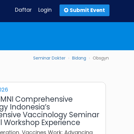
Daftar
Login
Submit Event
Seminar Dokter
Bidang
Obsgyn
026
OMNI Comprehensive
gy Indonesia’s
nsive Vaccinology Seminar
al Workshop Experience
eration, Vaccines Work: Advancing