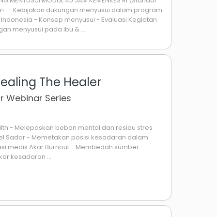
ING MENYUSUI MODUL 40 JAM KEMENKES RI (Standar
i : - Kebijakan dukungan menyusui dalam program
 Indonesia - Konsep menyusui - Evaluasi Kegiatan
an menyusui pada ibu & ...
ealing The Healer
r Webinar Series
lth - Melepaskan beban mental dan residu stres
evel Sadar - Memetakan posisi kesadaran dalam
esi medis Akar Burnout - Membedah sumber
ar kesadaran ...