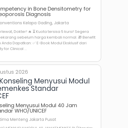
mpetency in Bone Densitometry for
eoporosis Diagnosis
Conventions Kelapa Gading, Jakarta
ewat, Dokter! 🔥 ⏳ Kuota tersisa 5 kursi! Segera
ekarang sebelum harga kembali normal. 🎁 Benefit
n Anda Dapatkan: ✅ E-Book Modul Eksklusif dari
 for Clinical ...
Agustus 2026
 Konseling Menyusui Modul
emenkes Standar
CEF
nseling Menyusui Modul 40 Jam
andar WHO/UNICEF
Ultima Menteng Jakarta Pusat