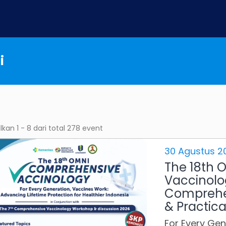
i
an 1 - 8 dari total 278 event
30 Agustus 2
The 18th 
Vaccinolo
Comprehe
& Practic
For Every Gen