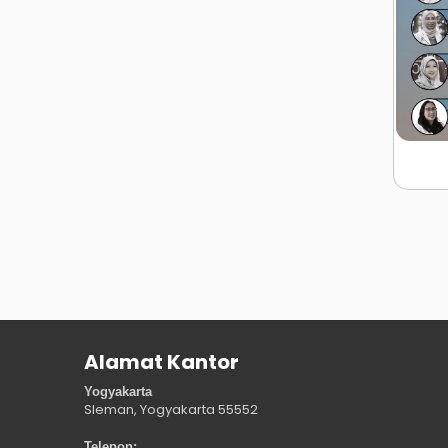
Alamat Kantor
Yogyakarta
Sleman, Yogyakarta
55552
Telepon: