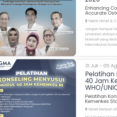
Enhancing Co
Accurate Ost
Harris Hotel & 
Jangan Sampai Terl
amankan slotnya s
Eksklusif yang Aka
International Society
31 Juli - 05 
Pelatihan
40 Jam K
WHO/UNI
Pelatihan Ko
Kemenkes St
Hotel Horison 