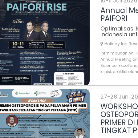
10-11 Juli 2026
Annual Me
PAIFORI
Optimalisasi
Indonesia un
Holiday Inn Reso
Perhimpunan Ahli I
Annual Meeting and
Science, Excellen
klinisi, praktisi ola
27-28 Juni 2
WORKSHO
OSTEOPOR
PRIMER DI
TINGKAT P