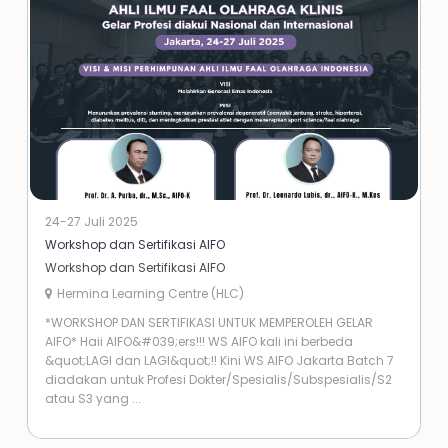
24-27 Juli 2025
Workshop dan Sertifikasi AIFO
Workshop dan Sertifikasi AIFO
Hermina Learning Centre (HLC)
*WORKSHOP DAN SERTIFIKASI UNTUK MEMPEROLEH GELAR
AIFO* Haii AIFO&#039;ers!!! WS AIFO kali ini berbeda
&quot;LAGI dan LAGI&quot;!! Kini WS AIFO Jakarta Batch 7
diadakan untuk Profesi Dokter/Spesialis/Subspesialis/S2
atau S3 yang ...