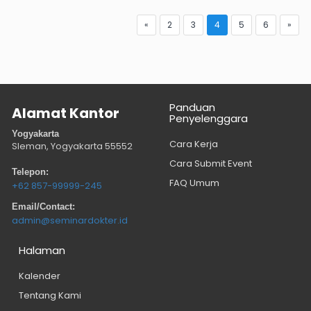
«
2
3
4
5
6
»
Panduan
Alamat Kantor
Penyelenggara
Yogyakarta
Cara Kerja
Sleman, Yogyakarta
55552
Cara Submit Event
Telepon:
FAQ Umum
+62 857-99999-245
Email/Contact:
admin@seminardokter.id
Halaman
Kalender
Tentang Kami