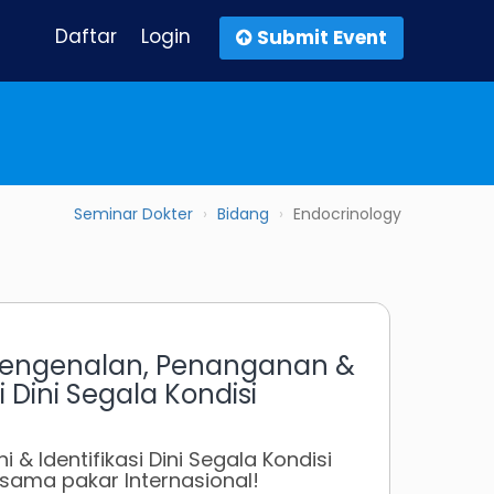
Daftar
Login
Submit Event
Seminar Dokter
Bidang
Endocrinology
Pengenalan, Penanganan &
i Dini Segala Kondisi
i & Identifikasi Dini Segala Kondisi
sama pakar Internasional!