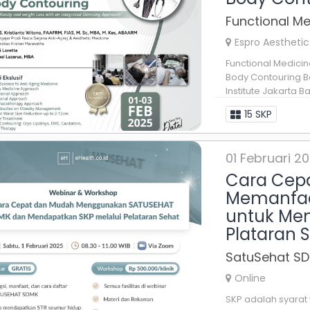
Functional Me
Espro Aesthetic 
Functional Medici
Body Contouring Ba
Institute Jakarta 
anda bahwa 50% da
15 SKP
01 Februari 2
Cara Cep
Memanfaa
untuk Men
Plataran 
SatuSehat SD
Online
SKP adalah syara