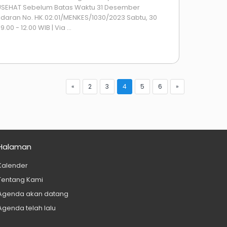
USEHAT Sebelum Batas Waktu 31 Desember
Edaran No. HK.02.01/MENKES/1030/2023 Sabtu, 30
00 - 12.00 WIB | Via ...
«
2
3
4
5
6
»
Halaman
Kalender
Tentang Kami
Agenda akan datang
Agenda telah lalu