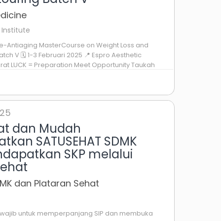
dicine
Institute
ne-Antiaging MasterCourse on Weight Loss and
tch V 🗓 1-3 Februari 2025 📍 Espro Aesthetic
Barat LUCK = Preparation Meet Opportunity Taukah
ri Penduduk Indonesia ...
025
at dan Mudah
tkan SATUSEHAT SDMK
dapatkan SKP melalui
Sehat
MK dan Plataran Sehat
t wajib untuk memperpanjang SIP dan membuka