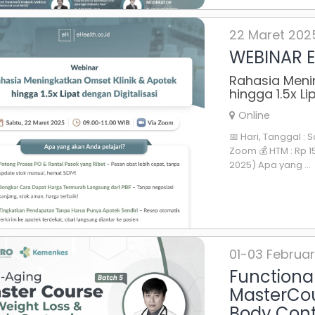
22 Maret 202
WEBINAR E
Rahasia Meni
hingga 1.5x Li
Online
📅 Hari, Tanggal : S
Zoom 💰 HTM : Rp 1
2025) Apa yang ...
01-03 Februar
Functiona
MasterCou
Body Cont