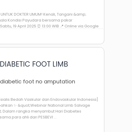
L UNTUK DOKTER UMUM! Kenali, Tangani &amp;
Segala Kondisi Payudara bersama pakar
 Sabtu, 19 April 2025 ⏰ 13:00 WIB 📍 Online via Google
ftaran: Rp ...
DIABETIC FOOT LIMB
 diabetic foot no amputation
ialis Bedah Vaskular dan Endovaskular Indonesia]
hkan ✨ &quot;Webinar National Limb Salvage
t; Dalam rangka menyambut Hari Diabetes
ama para ahli dari PESBEVI ...