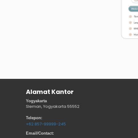
Alamat Kantor
Yogyakarta
Sleman, Yogyakarta
55552
Telepon:
+62 857-99999-245
Email/Contact: