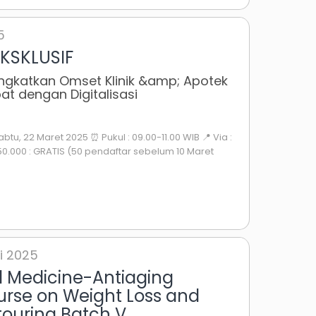
5
KSKLUSIF
ngkatkan Omset Klinik &amp; Apotek
pat dengan Digitalisasi
abtu, 22 Maret 2025 ⏰ Pukul : 09.00-11.00 WIB 📍 Via :
50.000 : GRATIS (50 pendaftar sebelum 10 Maret
i 2025
l Medicine-Antiaging
rse on Weight Loss and
ouring Batch V