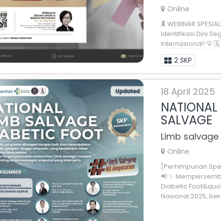
Online
🎗 WEBINAR SPESIA
Identifikasi Dini 
Internasional! 💡 
Meet 💰 Biaya Penda
2 SKP
18 April 2025
NATIONAL 
SALVAGE
Limb salvage
Online
[Perhimpunan Spes
📢 ✨ Mempersemba
Diabetic Foot&quo
Nasional 2025, bers