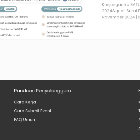
Kunjungan ke SAT
2024&quot; Surat 
November 2024 | 09.
Panduan Penyelenggara
Cara Kerja
Cara Submit Event
FAQ Umum