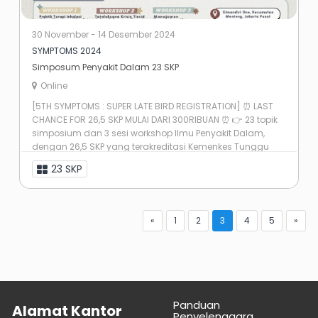
30 November - 14 Desember 2024
SYMPTOMS 2024
Simposum Penyakit Dalam 23 SKP
Online
[5TH SYMPTOMS : SUPER LATE BIRD REGISTRATION] ⏰ LAST
CHANCE FOR 26,5 SKP MULAI DARI 300RIBUAN ⏰ 👉 23 topik
simposium dan 3 sesi workshop Ilmu Penyakit Dalam,
dengan 26,5 SKP yang terakreditasi Kemenkes Tunggu
apalagi? Daftarkan ...
23 SKP
«
1
2
3
4
5
»
Panduan
Alamat Kantor
Penyelenggara