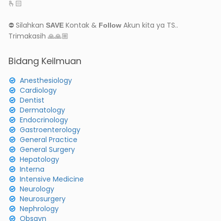
🫰🏻
⛔ Silahkan
Kontak &
Akun kita ya TS..
SAVE
Follow
Trimakasih 🙏🙏🏼
Bidang Keilmuan
Anesthesiology
Cardiology
Dentist
Dermatology
Endocrinology
Gastroenterology
General Practice
General Surgery
Hepatology
Interna
Intensive Medicine
Neurology
Neurosurgery
Nephrology
Obsgyn