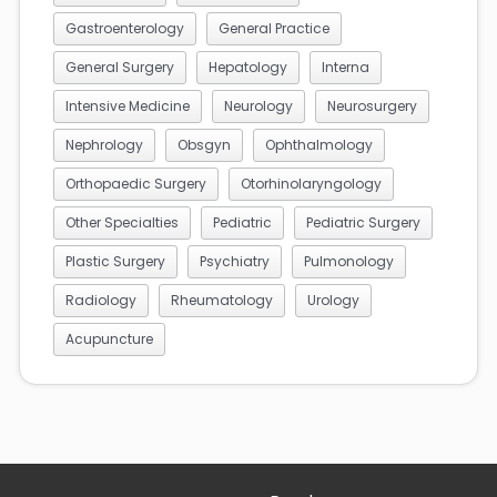
Gastroenterology
General Practice
General Surgery
Hepatology
Interna
Intensive Medicine
Neurology
Neurosurgery
Nephrology
Obsgyn
Ophthalmology
Orthopaedic Surgery
Otorhinolaryngology
Other Specialties
Pediatric
Pediatric Surgery
Plastic Surgery
Psychiatry
Pulmonology
Radiology
Rheumatology
Urology
Acupuncture