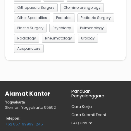
Orthopaedic Surgery
Otorhinolaryngology
Other Specialties
Pediatric
Pediatric Surgery
Plastic Surgery
Psychiatry
Pulmonology
Radiology
Rheumatology
Urology
Acupuncture
Panduan
Alamat Kantor
Penyelenggara
Yogyakarta
Cara Kerja
Sleman, Yogyakarta
55552
Cara Submit Event
Telepon:
FAQ Umum
+62 857-99999-245