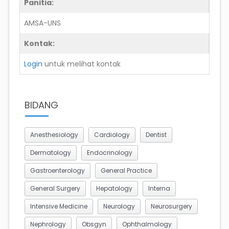
Panitia:
AMSA-UNS
Kontak:
Login
untuk melihat kontak
BIDANG
Anesthesiology
Cardiology
Dentist
Dermatology
Endocrinology
Gastroenterology
General Practice
General Surgery
Hepatology
Interna
Intensive Medicine
Neurology
Neurosurgery
Nephrology
Obsgyn
Ophthalmology