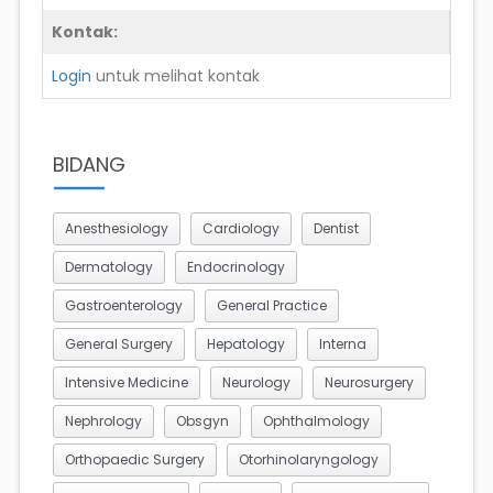
Kontak:
Login
untuk melihat kontak
BIDANG
Anesthesiology
Cardiology
Dentist
Dermatology
Endocrinology
Gastroenterology
General Practice
General Surgery
Hepatology
Interna
Intensive Medicine
Neurology
Neurosurgery
Nephrology
Obsgyn
Ophthalmology
Orthopaedic Surgery
Otorhinolaryngology