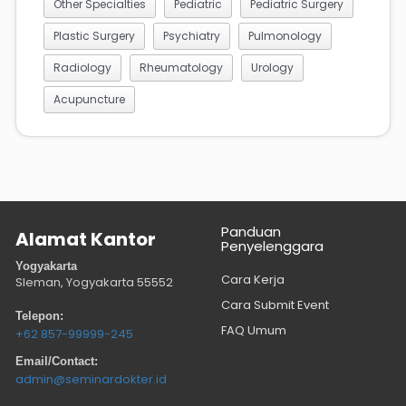
Other Specialties
Pediatric
Pediatric Surgery
Plastic Surgery
Psychiatry
Pulmonology
Radiology
Rheumatology
Urology
Acupuncture
Panduan
Alamat Kantor
Penyelenggara
Yogyakarta
Cara Kerja
Sleman, Yogyakarta
55552
Cara Submit Event
Telepon:
FAQ Umum
+62 857-99999-245
Email/Contact:
admin@seminardokter.id