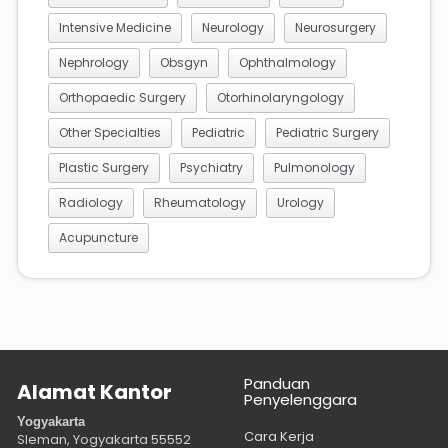
Intensive Medicine
Neurology
Neurosurgery
Nephrology
Obsgyn
Ophthalmology
Orthopaedic Surgery
Otorhinolaryngology
Other Specialties
Pediatric
Pediatric Surgery
Plastic Surgery
Psychiatry
Pulmonology
Radiology
Rheumatology
Urology
Acupuncture
Panduan
Alamat Kantor
Penyelenggara
Yogyakarta
Cara Kerja
Sleman, Yogyakarta
55552