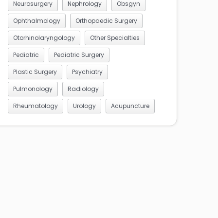
Neurosurgery
Nephrology
Obsgyn
Ophthalmology
Orthopaedic Surgery
Otorhinolaryngology
Other Specialties
Pediatric
Pediatric Surgery
Plastic Surgery
Psychiatry
Pulmonology
Radiology
Rheumatology
Urology
Acupuncture