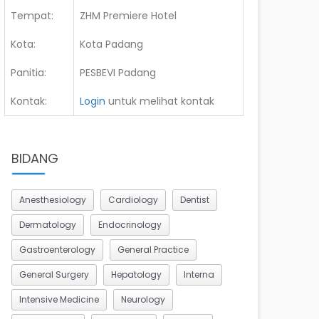
Tempat:
ZHM Premiere Hotel
Kota:
Kota Padang
Panitia:
PESBEVI Padang
Kontak:
Login
untuk melihat kontak
BIDANG
Anesthesiology
Cardiology
Dentist
Dermatology
Endocrinology
Gastroenterology
General Practice
General Surgery
Hepatology
Interna
Intensive Medicine
Neurology