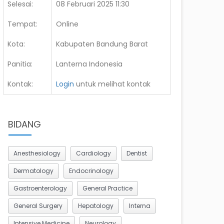
Selesai:
08 Februari 2025 11:30
Tempat:
Online
Kota:
Kabupaten Bandung Barat
Panitia:
Lanterna Indonesia
Kontak:
Login
untuk melihat kontak
BIDANG
Anesthesiology
Cardiology
Dentist
Dermatology
Endocrinology
Gastroenterology
General Practice
General Surgery
Hepatology
Interna
Intensive Medicine
Neurology