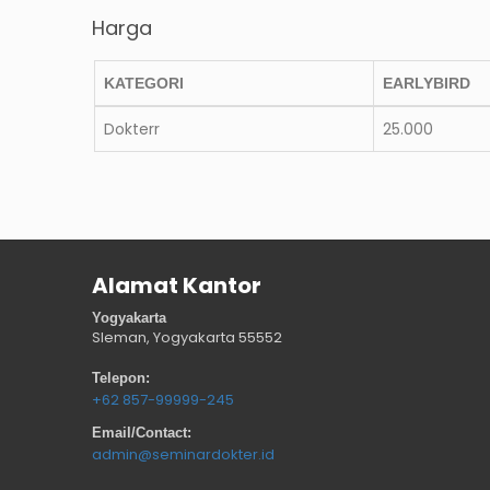
Harga
KATEGORI
EARLYBIRD
Dokterr
25.000
Alamat Kantor
Yogyakarta
Sleman, Yogyakarta
55552
Telepon:
+62 857-99999-245
Email/Contact:
admin@seminardokter.id