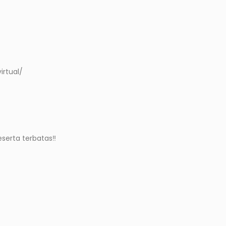
virtual/
serta terbatas‼️