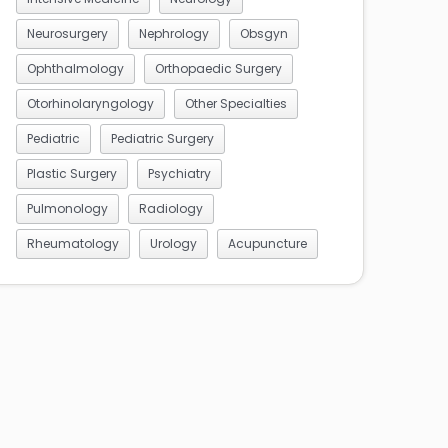
Neurosurgery
Nephrology
Obsgyn
Ophthalmology
Orthopaedic Surgery
Otorhinolaryngology
Other Specialties
Pediatric
Pediatric Surgery
Plastic Surgery
Psychiatry
Pulmonology
Radiology
Rheumatology
Urology
Acupuncture