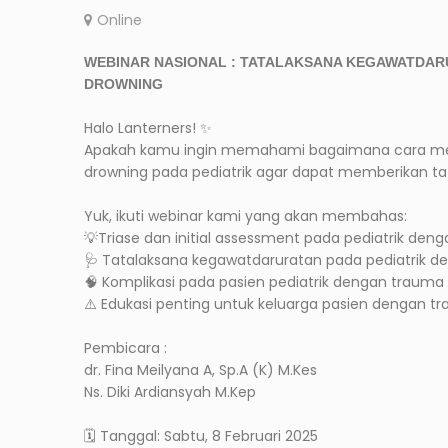
Online
WEBINAR NASIONAL : TATALAKSANA KEGAWATDARU
DROWNING
Halo Lanterners! ✨
Apakah kamu ingin memahami bagaimana cara me
drowning pada pediatrik agar dapat memberikan ta
Yuk, ikuti webinar kami yang akan membahas:
💡Triase dan initial assessment pada pediatrik de
🩺 Tatalaksana kegawatdaruratan pada pediatrik d
🧠 Komplikasi pada pasien pediatrik dengan trauma
⚠️ Edukasi penting untuk keluarga pasien dengan t
Pembicara :
dr. Fina Meilyana A, Sp.A (K) M.Kes
Ns. Diki Ardiansyah M.Kep
🗓️ Tanggal: Sabtu, 8 Februari 2025