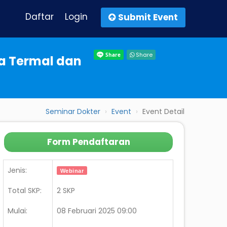
Daftar
Login
Submit Event
Share
a Termal dan
Seminar Dokter
Event
Event Detail
Form Pendaftaran
Jenis:
Webinar
Total SKP:
2 SKP
Mulai:
08 Februari 2025 09:00