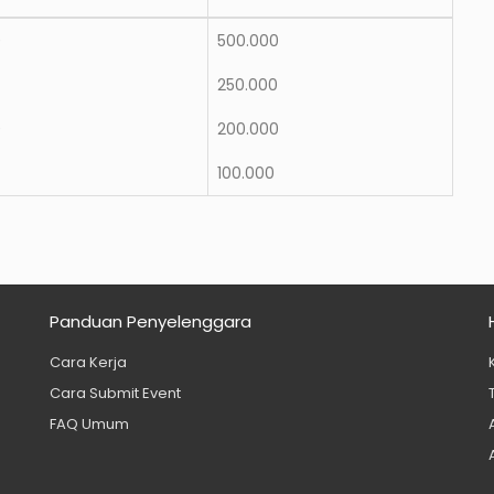
0
500.000
0
250.000
0
200.000
100.000
Panduan Penyelenggara
Cara Kerja
Cara Submit Event
FAQ Umum