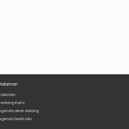
Halaman
Kalender
Tentang Kami
Agenda akan datang
Agenda telah lalu