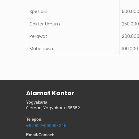
Spesialis
500.00
Dokter Umum
250.00
Perawat
200.00
Mahasiswa
100.000
Alamat Kantor
Yogyakarta
Sleman, Yogyakarta
55552
Telepon:
+62 857-99999-245
Email/Contact: