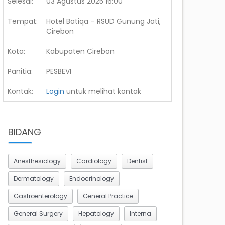
Selesai:
03 Agustus 2025 16:00
Tempat:
Hotel Batiqa – RSUD Gunung Jati,
Cirebon
Kota:
Kabupaten Cirebon
Panitia:
PESBEVI
Kontak:
Login
untuk melihat kontak
BIDANG
Anesthesiology
Cardiology
Dentist
Dermatology
Endocrinology
Gastroenterology
General Practice
General Surgery
Hepatology
Interna