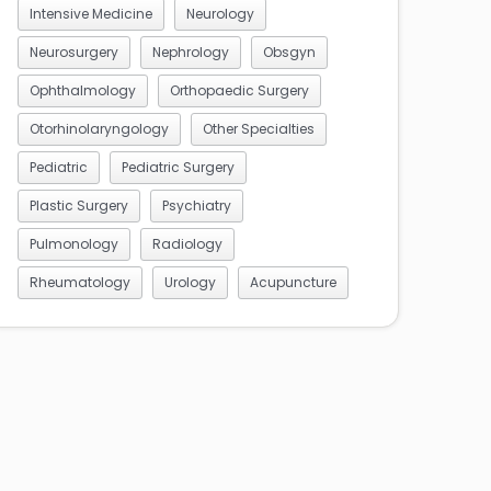
Intensive Medicine
Neurology
Neurosurgery
Nephrology
Obsgyn
Ophthalmology
Orthopaedic Surgery
Otorhinolaryngology
Other Specialties
Pediatric
Pediatric Surgery
Plastic Surgery
Psychiatry
Pulmonology
Radiology
Rheumatology
Urology
Acupuncture