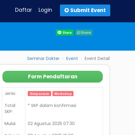
Daftar
Login
Submit Event
Share
Seminar Dokter
Event
Event Detail
Form Pendaftaran
Jenis:
Simposium
Workshop
Total
* SKP dalam konfirmasi
SKP:
Mulai:
02 Agustus 2025 07:30